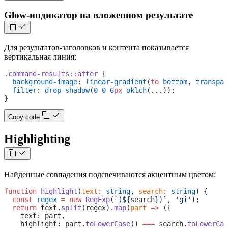
Glow-индикатор на вложенном результате
Для результатов-заголовков и контента показывается
вертикальная линия:
.command-results::after
 {
  background-image
: 
linear-gradient
(
to
 bottom
, 
transpar
  filter
: 
drop-shadow
(
0
 0
 6
px
 oklch
(...));
}
Copy code
Highlighting
Найденные совпадения подсвечиваются акцентным цветом:
function
 highlight
(
text
:
 string
, 
search
:
 string
) {
  const
 regex
 =
 new
 RegExp
(
`(${
search
})`
, 
'gi'
);
  return
 text.
split
(regex).
map
(
part
 =>
 ({
    text: part,
    highlight: part.
toLowerCase
() 
===
 search.
toLowerCas