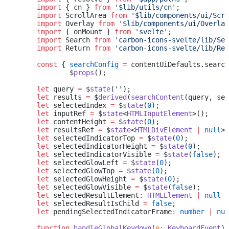
	import
 { cn } 
from
 '$lib/utils/cn'
;
	import
 ScrollArea 
from
 '$lib/components/ui/Scro
	import
 Overlay 
from
 '$lib/components/ui/Overlay
	import
 { onMount } 
from
 'svelte'
;
	import
 Search 
from
 'carbon-icons-svelte/lib/Sea
	import
 Return 
from
 'carbon-icons-svelte/lib/Ret
	const
 { 
searchConfig
 =
 contentUiDefaults.search
		$
props
();
	let
 query 
=
 $
state
(
''
);
	let
 results 
=
 $
derived
(
searchContent
(query, sea
	let
 selectedIndex 
=
 $
state
(
0
);
	let
 inputRef 
=
 $
state
<
HTMLInputElement
>();
	let
 contentHeight 
=
 $
state
(
0
);
	let
 resultsRef 
=
 $
state
<
HTMLDivElement
 |
 null
>(
	let
 selectedIndicatorTop 
=
 $
state
(
0
);
	let
 selectedIndicatorHeight 
=
 $
state
(
0
);
	let
 selectedIndicatorVisible 
=
 $
state
(
false
);
	let
 selectedGlowLeft 
=
 $
state
(
0
);
	let
 selectedGlowTop 
=
 $
state
(
0
);
	let
 selectedGlowHeight 
=
 $
state
(
0
);
	let
 selectedGlowVisible 
=
 $
state
(
false
);
	let
 selectedResultElement
:
 HTMLElement
 |
 null
 =
	let
 selectedResultIsChild 
=
 false
;
	let
 pendingSelectedIndicatorFrame
:
 number
 |
 nul
	function
 handleGlobalKeydown
(
e
:
 KeyboardEvent
) 