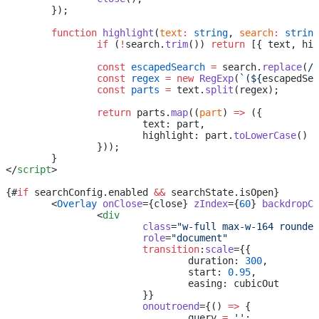
	});
	function
 highlight
(
text
:
 string
, 
search
:
 string
		if
 (
!
search.
trim
()) 
return
 [{ text, hig
		const
 escapedSearch
 =
 search.
replace
(
/
[
		const
 regex
 =
 new
 RegExp
(
`(${
escapedSea
		const
 parts
 =
 text.
split
(regex);
		return
 parts.
map
((
part
) 
=>
 ({
			text: part,
			highlight: part.
toLowerCase
() 
=
		}));
	}
</
script
>
{#
if
 searchConfig.enabled 
&&
 searchState.isOpen}
	<
Overlay
 onClose
={close} 
zIndex
={
60
} 
backdropCu
		<
div
			class
=
"w-full max-w-164 rounded
			role
=
"document"
			transition
:
scale
={{
				duration: 
300
,
				start: 
0.95
,
				easing: cubicOut
			}}
			onoutroend
={() 
=>
 {
				query 
=
 ''
;