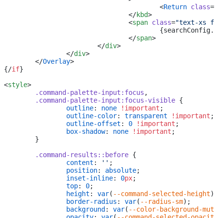
					<
Return
 class
=
"
				</
kbd
>
				<
span
 class
=
"text-xs fo
					{searchConfi
				</
span
>
			</
div
>
		</
div
>
	</
Overlay
>
{/
if
}
<
style
>
	.command-palette-input:focus
,
	.command-palette-input:focus-visible
 {
		outline
: 
none
 !important
;
		outline-color
: 
transparent
 !important
;
		outline-offset
: 
0
 !important
;
		box-shadow
: 
none
 !important
;
	}
	.command-results::before
 {
		content
: 
''
;
		position
: 
absolute
;
		inset-inline
: 
0
px
;
		top
: 
0
;
		height
: 
var
(
--command-selected-height
);
		border-radius
: 
var
(
--radius-sm
);
		background
: 
var
(
--color-background-mute
		opacity
: 
var
(
--command-selected-opacity