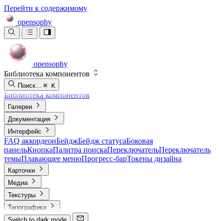
Перейти к содержимому
opensophy
opensophy
Библиотека компонентов
Поиск...
⌘ K
Библиотека компонентов
Галереи
Документация
Интерфейс
FAQ аккордеон
Бейдж
Бейдж статуса
Боковая
панель
Кнопка
Палитра поиска
Переключатель
Переключатель
темы
Плавающее меню
Прогресс-бар
Токены дизайна
Карточки
Медиа
Текстуры
Типографика
Switch to dark mode