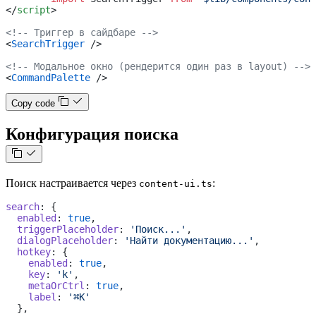
</
script
>
<!-- Триггер в сайдбаре -->
<
SearchTrigger
 />
<!-- Модальное окно (рендерится один раз в layout) -->
<
CommandPalette
 />
Copy code
Конфигурация поиска
Поиск настраивается через
:
content-ui.ts
search
: {
  enabled
: 
true
,
  triggerPlaceholder
: 
'Поиск...'
,
  dialogPlaceholder
: 
'Найти документацию...'
,
  hotkey
: {
    enabled
: 
true
,
    key
: 
'k'
,
    metaOrCtrl
: 
true
,
    label
: 
'⌘K'
  },