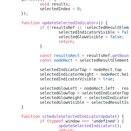
		void
 results;
		selectedIndex 
=
 0
;
	});
	function
 updateSelectedIndicators
() {
		if
 (
!
resultsRef 
||
 !
selectedResultEleme
			selectedIndicatorVisible 
=
 fals
			selectedGlowVisible 
=
 false
;
			return
;
		}
		const
 resultsRect
 =
 resultsRef.
getBound
		const
 nodeRect
 =
 selectedResultElement.
		selectedIndicatorTop 
=
 nodeRect.top 
-
 r
		selectedIndicatorHeight 
=
 nodeRect.heig
		selectedIndicatorVisible 
=
 true
;
		selectedGlowLeft 
=
 nodeRect.left 
-
 resu
		selectedGlowTop 
=
 selectedIndicatorTop;
		selectedGlowHeight 
=
 selectedIndicatorH
		selectedGlowVisible 
=
 selectedResultIsC
	}
	function
 scheduleSelectedIndicatorUpdate
() {
		if
 (
typeof
 window 
===
 'undefined'
) {
			updateSelectedIndicators
();
			return
;