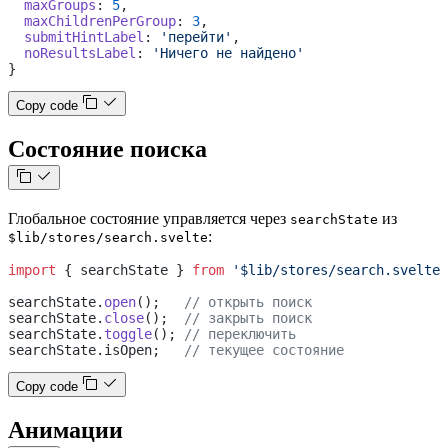
  maxGroups
: 
5
,
  maxChildrenPerGroup
: 
3
,
  submitHintLabel
: 
'перейти'
,
  noResultsLabel
: 
'Ничего не найдено'
}
Copy code
Состояние поиска
Глобальное состояние управляется через
из
searchState
:
$lib/stores/search.svelte
import
 { searchState } 
from
 '$lib/stores/search.svelte'
searchState.
open
();   
// открыть поиск
searchState.
close
();  
// закрыть поиск
searchState.
toggle
(); 
// переключить
searchState.isOpen;   
// текущее состояние
Copy code
Анимации