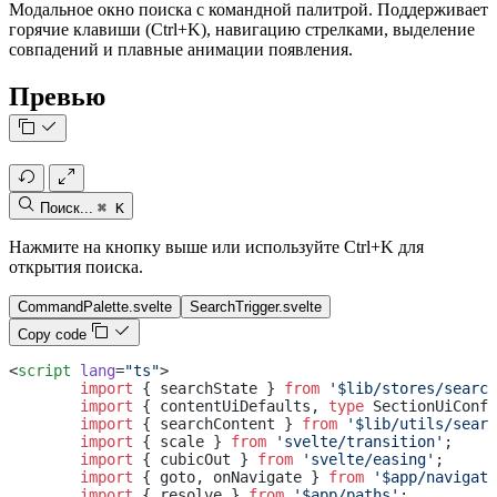
Модальное окно поиска с командной палитрой. Поддерживает
горячие клавиши (Ctrl+K), навигацию стрелками, выделение
совпадений и плавные анимации появления.
Превью
Поиск...
⌘ K
Нажмите на кнопку выше или используйте Ctrl+K для
открытия поиска.
CommandPalette.svelte
SearchTrigger.svelte
Copy code
<
script
 lang
=
"ts"
>
	import
 { searchState } 
from
 '$lib/stores/search
	import
 { contentUiDefaults, 
type
 SectionUiConfi
	import
 { searchContent } 
from
 '$lib/utils/searc
	import
 { scale } 
from
 'svelte/transition'
;
	import
 { cubicOut } 
from
 'svelte/easing'
;
	import
 { goto, onNavigate } 
from
 '$app/navigati
	import
 { resolve } 
from
 '$app/paths'
;