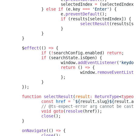
			selectedIndex 
=
 (selectedIndex 
		} 
else
 if
 (e.key 
===
 'Enter'
) {
			e.
preventDefault
();
			if
 (results[selectedIndex]) {
				selectResult
(results[se
			}
		}
	}
	$
effect
(() 
=>
 {
		if
 (
!
searchConfig.enabled) 
return
;
		if
 (searchState.isOpen) {
			window.
addEventListener
(
'keydow
			return
 () 
=>
 {
				window.
removeEventListe
			};
		}
	});
	function
 selectResult
(
result
:
 ReturnType
<
typeof
		const
 href
 =
 `${
result
.
slug
}${
result
.
an
		// @ts-expect-error arg cannot be cast
		void
 goto
(
resolve
(href));
		close
();
	}
	onNavigate
(() 
=>
 {
		close
();