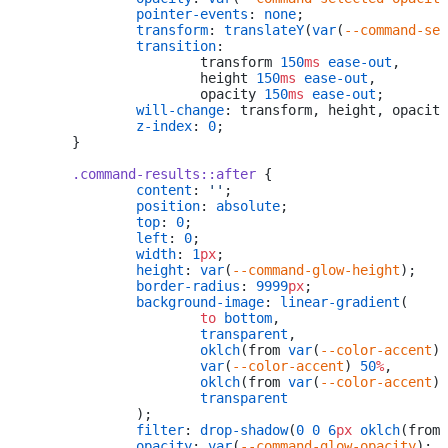
		pointer-events
: 
none
;
		transform
: 
translateY
(
var
(
--command-sel
		transition
:
			transform 
150
ms
 ease-out
,
			height 
150
ms
 ease-out
,
			opacity 
150
ms
 ease-out
;
		will-change
: transform, height, opacity
		z-index
: 
0
;
	}
	.command-results::after
 {
		content
: 
''
;
		position
: 
absolute
;
		top
: 
0
;
		left
: 
0
;
		width
: 
1
px
;
		height
: 
var
(
--command-glow-height
);
		border-radius
: 
9999
px
;
		background-image
: 
linear-gradient
(
			to
 bottom
,
			transparent
,
			oklch
(from 
var
(
--color-accent
) 
			var
(
--color-accent
) 
50
%
,
			oklch
(from 
var
(
--color-accent
) 
			transparent
		);
		filter
: 
drop-shadow
(
0
 0
 6
px
 oklch
(from 
		opacity
: 
var
(
--command-glow-opacity
);