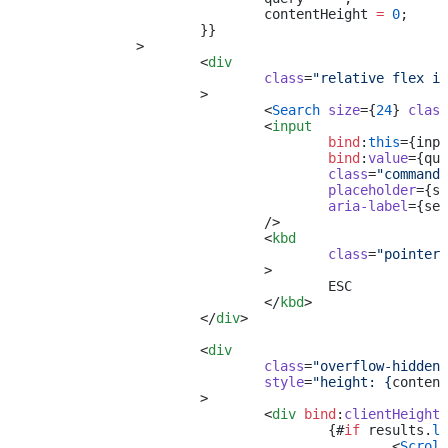
				contentHeight 
=
 0
;
			}}
		>
			<
div
				class
=
"relative flex it
			>
				<
Search
 size
={
24
} 
class
				<
input
					bind
:
this
={inpu
					bind
:
value
={que
					class
=
"command-
					placeholder
={se
					aria-label
={sea
				/>
				<
kbd
					class
=
"pointer-
				>
					ESC
				</
kbd
>
			</
div
>
			<
div
				class
=
"overflow-hidden 
				style
=
"height: {
content
			>
				<
div
 bind
:
clientHeight
=
					{#
if
 results.
le
						<
Scroll