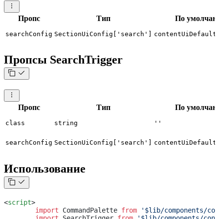
Пропс
Тип
По умолчан
searchConfig
SectionUiConfig['search']
contentUiDefault
Пропсы SearchTrigger
Пропс
Тип
По умолчан
class
string
''
searchConfig
SectionUiConfig['search']
contentUiDefault
Использование
<
script
>
	import
 CommandPalette 
from
 '$lib/components/con
	import
 SearchTrigger 
from
 '$lib/components/cont