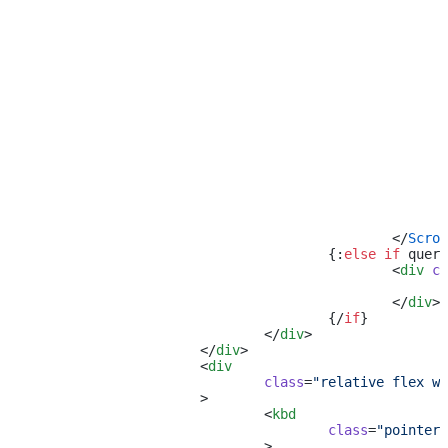
						</
Scrol
					{:
else if
 query
						<
div
 cl
						</
div
>
					{/
if
}
				</
div
>
			</
div
>
			<
div
				class
=
"relative flex w-
			>
				<
kbd
					class
=
"pointer-
				>