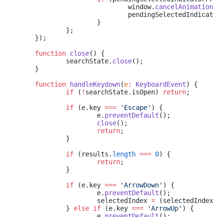
				window.
cancelAnimationF
				pendingSelectedIndicat
			}
		};
	});
	function
 close
() {
		searchState.
close
();
	}
	function
 handleKeydown
(
e
:
 KeyboardEvent
) {
		if
 (
!
searchState.isOpen) 
return
;
		if
 (e.key 
===
 'Escape'
) {
			e.
preventDefault
();
			close
();
			return
;
		}
		if
 (results.
length
 ===
 0
) {
			return
;
		}
		if
 (e.key 
===
 'ArrowDown'
) {
			e.
preventDefault
();
			selectedIndex 
=
 (selectedIndex 
		} 
else
 if
 (e.key 
===
 'ArrowUp'
) {
			e.
preventDefault
();