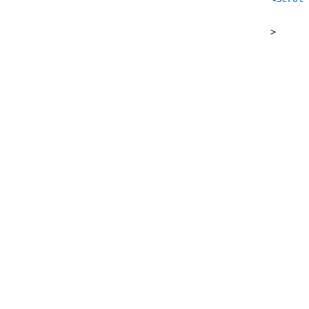
						>