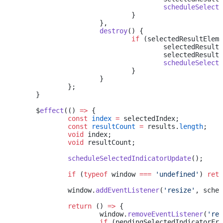
					scheduleSele
				}
			},
			destroy
() {
				if
 (selectedResultEleme
					selectedResul
					selectedResul
					scheduleSele
				}
			}
		};
	}
	$
effect
(() 
=>
 {
		const
 index
 =
 selectedIndex;
		const
 resultCount
 =
 results.
length
;
		void
 index;
		void
 resultCount;
		scheduleSelectedIndicatorUpdate
();
		if
 (
typeof
 window 
===
 'undefined'
) 
retu
		window.
addEventListener
(
'resize'
, sched
		return
 () 
=>
 {
			window.
removeEventListener
(
'res
			if
 (pendingSelectedIndicatorFra