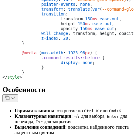
		pointer-events
: 
none
;
		transform
: 
translate
(
var
(
--command-glow
		transition
:
			transform 
150
ms
 ease-out
,
			height 
150
ms
 ease-out
,
			opacity 
150
ms
 ease-out
;
		will-change
: transform, height, opacity
		z-index
: 
20
;
	}
	@media
 (
max-width
: 
1023.98
px
) {
		.command-results::before
 {
			display
: 
none
;
		}
	}
</
style
>
Особенности
Горячая клавиша
: открытие по
или
Ctrl+K
Cmd+K
Клавиатурная навигация
:
/
для выбора,
для
↑
↓
Enter
перехода,
для закрытия
Esc
Выделение совпадений
: подсветка найденного текста
акцентным цветом