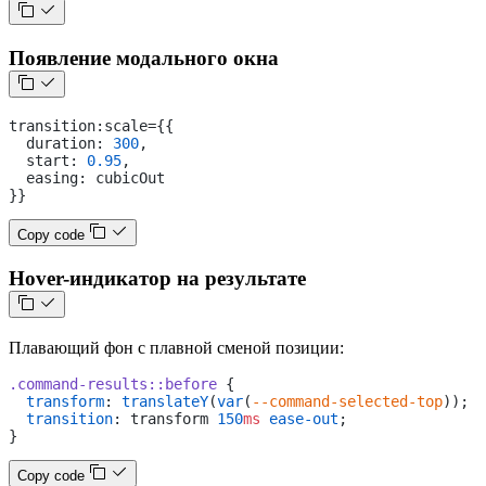
Появление модального окна
transition:scale={{
  duration: 
300
,
  start: 
0.95
,
  easing: cubicOut
}}
Copy code
Hover-индикатор на результате
Плавающий фон с плавной сменой позиции:
.command-results::before
 {
  transform
: 
translateY
(
var
(
--command-selected-top
));
  transition
: transform 
150
ms
 ease-out
;
}
Copy code