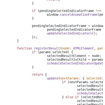
		}
		if
 (pendingSelectedIndicatorFrame 
!==
 n
			window.
cancelAnimationFrame
(pen
		}
		pendingSelectedIndicatorFrame 
=
 window.
			pendingSelectedIndicatorFrame 
=
			updateSelectedIndicators
();
		});
	}
	function
 registerResult
(
node
:
 HTMLElement
, 
para
		if
 (params.selected) {
			selectedResultElement 
=
 node;
			selectedResultIsChild 
=
 params.
			scheduleSelectedIndicatorUpdate
		}
		return
 {
			update
(
nextParams
:
 { 
selected
:
 
				if
 (nextParams.selected
					selectedResul
					selectedResul
					scheduleSele
				} 
else
 if
 (selectedResu
					selectedResul
					selectedResul