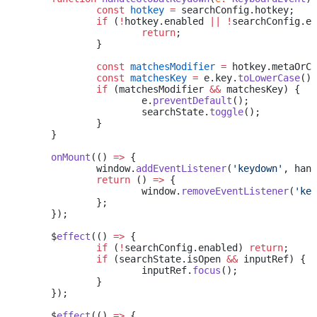
		const
 hotkey
 =
 searchConfig.hotkey;
		if
 (
!
hotkey.enabled 
||
 !
searchConfig.en
			return
;
		}
		const
 matchesModifier
 =
 hotkey.metaOrCt
		const
 matchesKey
 =
 e.key.
toLowerCase
() 
		if
 (matchesModifier 
&&
 matchesKey) {
			e.
preventDefault
();
			searchState.
toggle
();
		}
	}
	onMount
(() 
=>
 {
		window.
addEventListener
(
'keydown'
, hand
		return
 () 
=>
 {
			window.
removeEventListener
(
'key
		};
	});
	$
effect
(() 
=>
 {
		if
 (
!
searchConfig.enabled) 
return
;
		if
 (searchState.isOpen 
&&
 inputRef) {
			inputRef.
focus
();
		}
	});
	$
effect
(() 
=>
 {