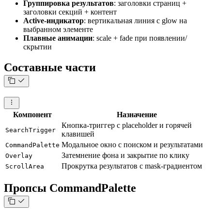
Группировка результатов
: заголовки страниц +
заголовки секций + контент
Active-индикатор
: вертикальная линия с glow на
выбранном элементе
Плавные анимации
: scale + fade при появлении/
скрытии
Составные части
Компонент
Назначение
Кнопка-триггер с placeholder и горячей
SearchTrigger
клавишей
Модальное окно с поиском и результатами
CommandPalette
Затемнение фона и закрытие по клику
Overlay
Прокрутка результатов с mask-градиентом
ScrollArea
Пропсы CommandPalette