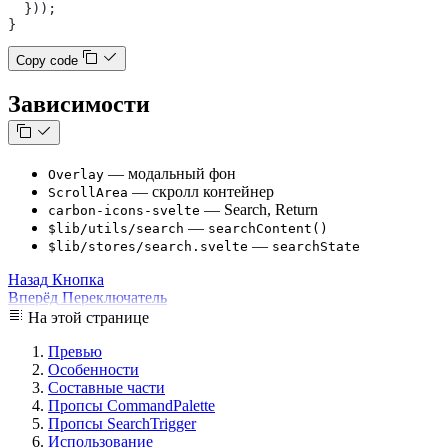
  }));
}
Copy code
Зависимости
— модальный фон
Overlay
— скролл контейнер
ScrollArea
— Search, Return
carbon-icons-svelte
—
$lib/utils/search
searchContent()
—
$lib/stores/search.svelte
searchState
Назад
Кнопка
Вперёд
Переключатель
На этой странице
Превью
Особенности
Составные части
Пропсы CommandPalette
Пропсы SearchTrigger
Использование