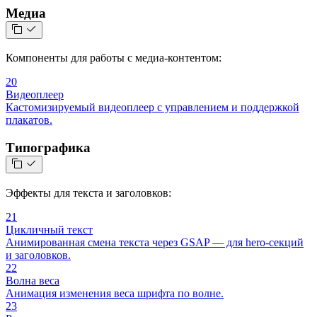
Медиа
Компоненты для работы с медиа-контентом:
20
Видеоплеер
Кастомизируемый видеоплеер с управлением и поддержкой
плакатов.
Типографика
Эффекты для текста и заголовков:
21
Цикличный текст
Анимированная смена текста через GSAP — для hero-секций
и заголовков.
22
Волна веса
Анимация изменения веса шрифта по волне.
23