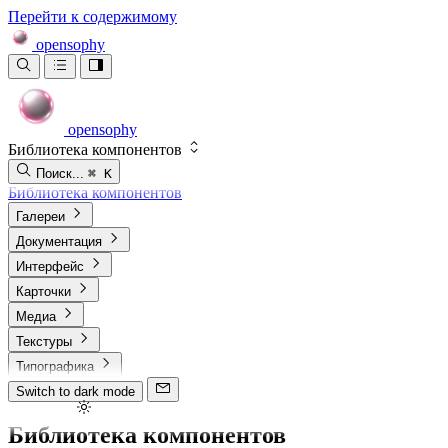
Перейти к содержимому
opensophy
opensophy
Библиотека компонентов
Поиск...
⌘ K
Библиотека компонентов
Галереи
Документация
Интерфейс
Карточки
Медиа
Текстуры
Типографика
Switch to dark mode
Библиотека компонентов