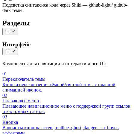
Подсветка синтаксиса кода через Shiki — github-light / github-
dark темы.
Разделы
Интерфейс
Компоненты для навигации и интерактивного UI:
01
Переключатель темы
Кнопка переключения тёмной/светлой темы с плавной
анимацией иконок.
02
Плавающее меню
Плавающее навигационное меню с поддержкой групп ссылок
и кастомных слотов.
03
Кнопка
Варианты кнопок: accent, outline, ghost, danger — с hover-
эффектами.