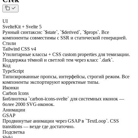
UI
SvelteKit + Svelte 5
Рунный синтаксис `$state`, `$derived`, `$props`. Все
компоненты совместимы с SSR и статической генерацией.
Стили
Tailwind CSS v4
Утилитарные классы + CSS custom properties для темизации.
Поддержка тёмной и светлой тем через класс `.dark`.
Код
TypeScript
Типизированные пропсы, интерфейсы, строгий режим. Все
компоненты экспортируют корректные типы.
Иконки
Carbon Icons
Библиотека `carbon-icons-svelte` для системных иконок —
более 2000 SVG-иконок.
Анимации
GSAP
Продвинутые анимации через GSAP в `TextLoop`. CSS
transitions — везде где достаточно.
Подсветка
Shiki