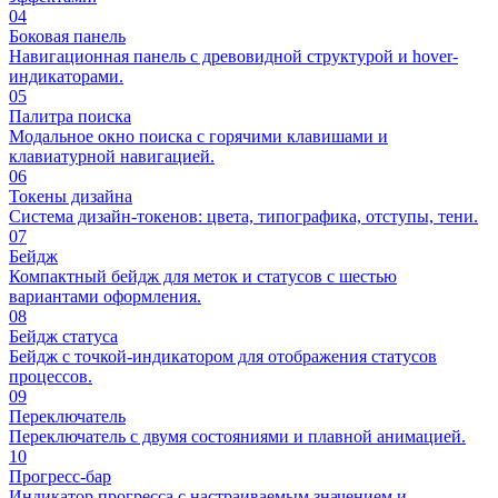
04
Боковая панель
Навигационная панель с древовидной структурой и hover-
индикаторами.
05
Палитра поиска
Модальное окно поиска с горячими клавишами и
клавиатурной навигацией.
06
Токены дизайна
Система дизайн-токенов: цвета, типографика, отступы, тени.
07
Бейдж
Компактный бейдж для меток и статусов с шестью
вариантами оформления.
08
Бейдж статуса
Бейдж с точкой-индикатором для отображения статусов
процессов.
09
Переключатель
Переключатель с двумя состояниями и плавной анимацией.
10
Прогресс-бар
Индикатор прогресса с настраиваемым значением и