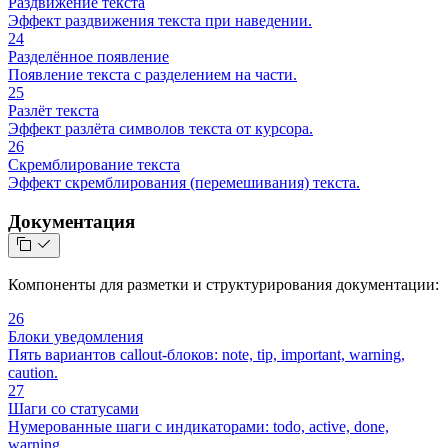
Раздвижение текста
Эффект раздвижения текста при наведении.
24
Разделённое появление
Появление текста с разделением на части.
25
Разлёт текста
Эффект разлёта символов текста от курсора.
26
Скремблирование текста
Эффект скремблирования (перемешивания) текста.
Документация
Компоненты для разметки и структурирования документации:
26
Блоки уведомления
Пять вариантов callout-блоков: note, tip, important, warning,
caution.
27
Шаги со статусами
Нумерованные шаги с индикаторами: todo, active, done,
warning.