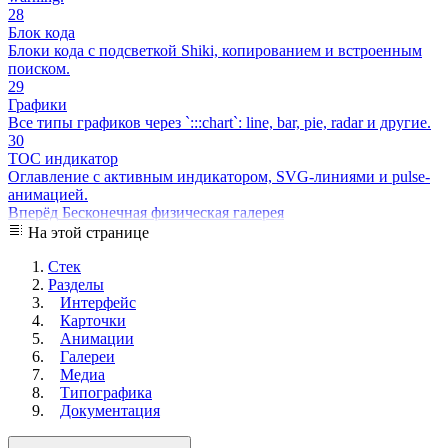
28
Блок кода
Блоки кода с подсветкой Shiki, копированием и встроенным
поиском.
29
Графики
Все типы графиков через `:::chart`: line, bar, pie, radar и другие.
30
TOC индикатор
Оглавление с активным индикатором, SVG-линиями и pulse-
анимацией.
Вперёд
Бесконечная физическая галерея
На этой странице
Стек
Разделы
Интерфейс
Карточки
Анимации
Галереи
Медиа
Типографика
Документация